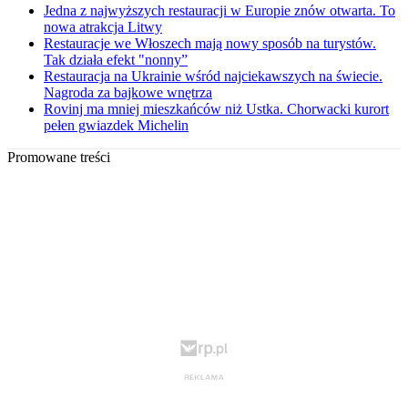
Jedna z najwyższych restauracji w Europie znów otwarta. To
nowa atrakcja Litwy
Restauracje we Włoszech mają nowy sposób na turystów.
Tak działa efekt "nonny”
Restauracja na Ukrainie wśród najciekawszych na świecie.
Nagroda za bajkowe wnętrza
Rovinj ma mniej mieszkańców niż Ustka. Chorwacki kurort
pełen gwiazdek Michelin
Promowane treści