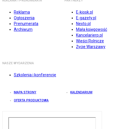
REKLAMA I PRENUMERATA
PARTNERZY
Reklama
E-kiosk.pl
Ogłoszenia
E-gazety.pl
Prenumerata
Nexto.pl
Archiwum
Mała księgowość
Kancelarierp.pl
Wieści Rolnicze
Życie Warszawy
NASZE WYDARZENIA
Szkolenia i konferencje
MAPA STRONY
KALENDARIUM
OFERTA PRODUKTOWA