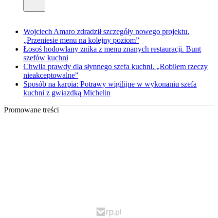
Wojciech Amaro zdradził szczegóły nowego projektu.
„Przeniesie menu na kolejny poziom”
Łosoś hodowlany znika z menu znanych restauracji. Bunt
szefów kuchni
Chwila prawdy dla słynnego szefa kuchni. „Robiłem rzeczy
nieakceptowalne”
Sposób na karpia: Potrawy wigilijne w wykonaniu szefa
kuchni z gwiazdką Michelin
Promowane treści