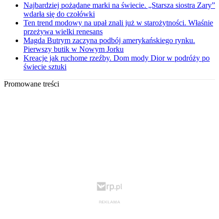
Najbardziej pożądane marki na świecie. „Starsza siostra Zary”
wdarła się do czołówki
Ten trend modowy na upał znali już w starożytności. Właśnie
przeżywa wielki renesans
Magda Butrym zaczyna podbój amerykańskiego rynku.
Pierwszy butik w Nowym Jorku
Kreacje jak ruchome rzeźby. Dom mody Dior w podróży po
świecie sztuki
Promowane treści