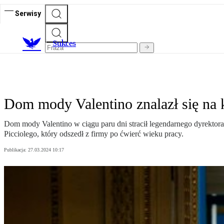
Serwisy
S
ukces
Dom mody Valentino znalazł się na 
Dom mody Valentino w ciągu paru dni stracił legendarnego dyrektor
Picciolego, który odszedł z firmy po ćwierć wieku pracy.
Publikacja:
27.03.2024 10:17