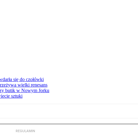
 wdarła się do czołówki
przeżywa wielki renesans
szy butik w Nowym Jorku
ecie sztuki
REGULAMIN