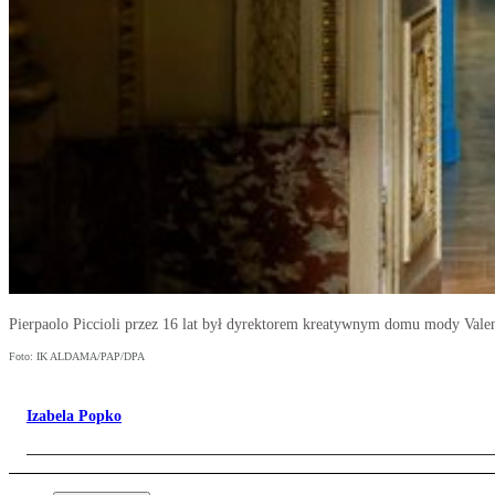
Pierpaolo Piccioli przez 16 lat był dyrektorem kreatywnym domu mody Valent
Foto: IK ALDAMA/PAP/DPA
Izabela Popko