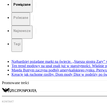
Powiązane
Polecane
Najnowsze
Tagi
Najbardziej pożądane marki na świecie. „Starsza siostra Zary”
Ten trend modowy na upał znali już w starożytności. Właśnie 
Magda Butrym zaczyna podbój amerykańskiego rynku. Pierw
Kreacje jak ruchome rzeźby. Dom mody Dior w podróży po świ
Promowane treści
KONTAKT