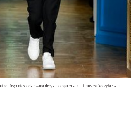
ino. Jego niespodziewana decyzja o opuszczeniu firmy zaskoczyła świat.