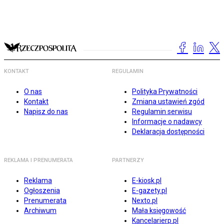
KONTAKT
REGULAMIN
O nas
Polityka Prywatności
Kontakt
Zmiana ustawień zgód
Napisz do nas
Regulamin serwisu
Informacje o nadawcy
Deklaracja dostępności
REKLAMA I PRENUMERATA
PARTNERZY
Reklama
E-kiosk.pl
Ogłoszenia
E-gazety.pl
Prenumerata
Nexto.pl
Archiwum
Mała księgowość
Kancelarierp.pl