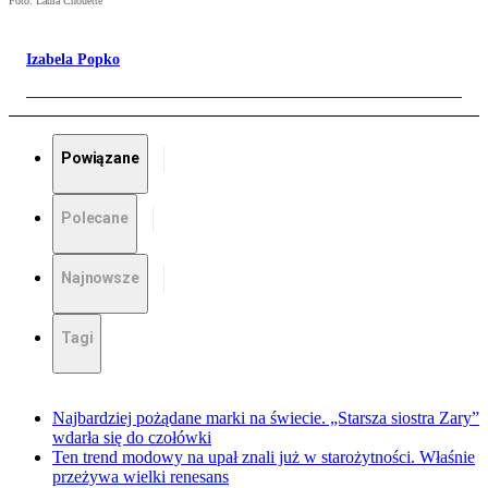
Foto: Laura Chouette
Izabela Popko
Powiązane
Polecane
Najnowsze
Tagi
Najbardziej pożądane marki na świecie. „Starsza siostra Zary”
wdarła się do czołówki
Ten trend modowy na upał znali już w starożytności. Właśnie
przeżywa wielki renesans