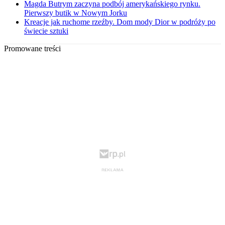
Magda Butrym zaczyna podbój amerykańskiego rynku.
Pierwszy butik w Nowym Jorku
Kreacje jak ruchome rzeźby. Dom mody Dior w podróży po
świecie sztuki
Promowane treści