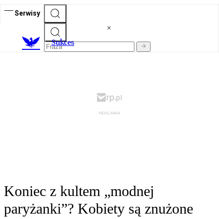
Serwisy
S
ukces
Koniec z kultem „modnej
paryżanki”? Kobiety są znużone