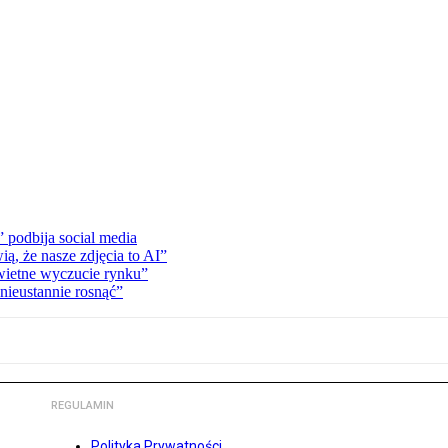
” podbija social media
ą, że nasze zdjęcia to AI”
wietne wyczucie rynku”
 nieustannie rosnąć”
REGULAMIN
Polityka Prywatności