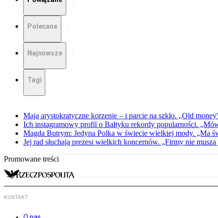
Polecane
Najnowsze
Tagi
Mają arystokratyczne korzenie – i parcie na szkło. „Old money
Ich instagramowy profil o Bałtyku rekordy popularności. „Mówi
Magda Butrym: Jedyna Polka w świecie wielkiej mody. „Ma ś
Jej rad słuchają prezesi wielkich koncernów. „Firmy nie muszą
Promowane treści
KONTAKT
O nas