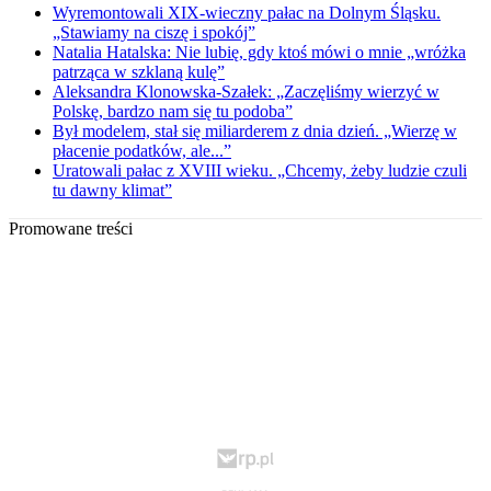
Wyremontowali XIX-wieczny pałac na Dolnym Śląsku.
„Stawiamy na ciszę i spokój”
Natalia Hatalska: Nie lubię, gdy ktoś mówi o mnie „wróżka
patrząca w szklaną kulę”
Aleksandra Klonowska-Szałek: „Zaczęliśmy wierzyć w
Polskę, bardzo nam się tu podoba”
Był modelem, stał się miliarderem z dnia dzień. „Wierzę w
płacenie podatków, ale...”
Uratowali pałac z XVIII wieku. „Chcemy, żeby ludzie czuli
tu dawny klimat”
Promowane treści