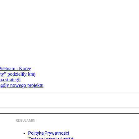
 Wietnam i Koreę
y” podzieliły kraj
 strategii
egóły nowego projektu
REGULAMIN
Polityka Prywatności