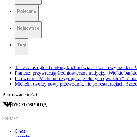
Polecane
Najnowsze
Tagi
Taste Atlas ogłosił ranking kuchni świata. Polska wyprzedziła
Francuzi przywracają średniowieczną tradycję. „Wielkie bankiet
Przewodnik Michelin rezygnuje z „zielonych gwiazdek”. Zmiana
Michelin tworzy nowy przewodnik, nie po restauracjach. Szcz
Promowane treści
KONTAKT
O nas