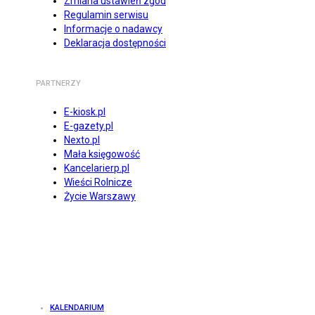
Zmiana ustawień zgód
Regulamin serwisu
Informacje o nadawcy
Deklaracja dostępności
PARTNERZY
E-kiosk.pl
E-gazety.pl
Nexto.pl
Mała księgowość
Kancelarierp.pl
Wieści Rolnicze
Życie Warszawy
KALENDARIUM