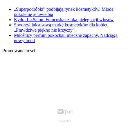
„Superpodróbki” podbijają rynek kosmetyków. Młode
pokolenie je uwielbia
Kydra Le Salon: Francuska sztuka pielęgnacji włosów
Stworzył luksusową markę kosmetyków dla kobiet.
„Prawdziwe piękno nie krzyczy”
Miłośnicy perfum pokochali mleczne zapachy. Nadciąga
nowy trend
Promowane treści