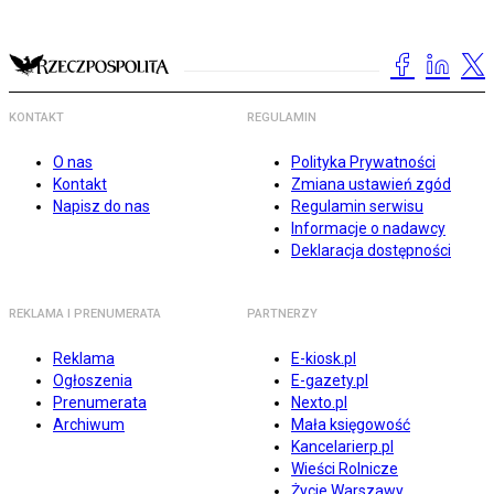
KONTAKT
REGULAMIN
O nas
Polityka Prywatności
Kontakt
Zmiana ustawień zgód
Napisz do nas
Regulamin serwisu
Informacje o nadawcy
Deklaracja dostępności
REKLAMA I PRENUMERATA
PARTNERZY
Reklama
E-kiosk.pl
Ogłoszenia
E-gazety.pl
Prenumerata
Nexto.pl
Archiwum
Mała księgowość
Kancelarierp.pl
Wieści Rolnicze
Życie Warszawy