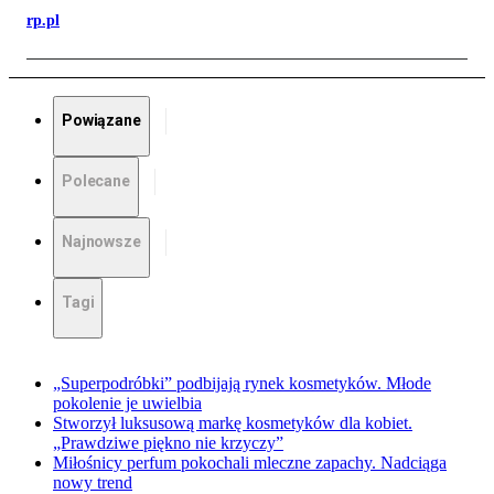
rp.pl
Powiązane
Polecane
Najnowsze
Tagi
„Superpodróbki” podbijają rynek kosmetyków. Młode
pokolenie je uwielbia
Stworzył luksusową markę kosmetyków dla kobiet.
„Prawdziwe piękno nie krzyczy”
Miłośnicy perfum pokochali mleczne zapachy. Nadciąga
nowy trend