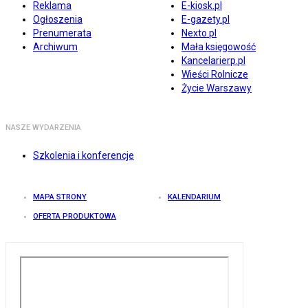
Reklama
E-kiosk.pl
Ogłoszenia
E-gazety.pl
Prenumerata
Nexto.pl
Archiwum
Mała księgowość
Kancelarierp.pl
Wieści Rolnicze
Życie Warszawy
NASZE WYDARZENIA
Szkolenia i konferencje
MAPA STRONY
KALENDARIUM
OFERTA PRODUKTOWA