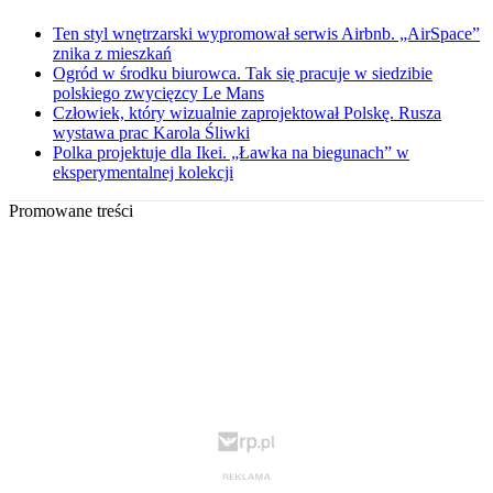
Ten styl wnętrzarski wypromował serwis Airbnb. „AirSpace”
znika z mieszkań
Ogród w środku biurowca. Tak się pracuje w siedzibie
polskiego zwycięzcy Le Mans
Człowiek, który wizualnie zaprojektował Polskę. Rusza
wystawa prac Karola Śliwki
Polka projektuje dla Ikei. „Ławka na biegunach” w
eksperymentalnej kolekcji
Promowane treści