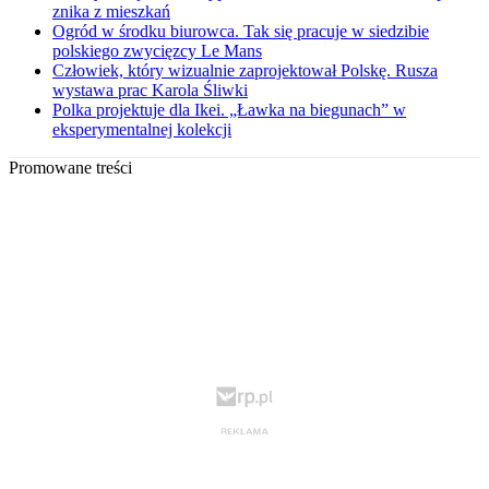
znika z mieszkań
Ogród w środku biurowca. Tak się pracuje w siedzibie
polskiego zwycięzcy Le Mans
Człowiek, który wizualnie zaprojektował Polskę. Rusza
wystawa prac Karola Śliwki
Polka projektuje dla Ikei. „Ławka na biegunach” w
eksperymentalnej kolekcji
Promowane treści