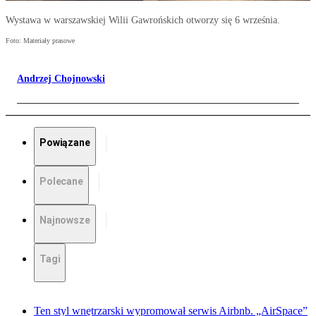
Wystawa w warszawskiej Wilii Gawrońskich otworzy się 6 września.
Foto: Materiały prasowe
Andrzej Chojnowski
Powiązane
Polecane
Najnowsze
Tagi
Ten styl wnętrzarski wypromował serwis Airbnb. „AirSpace”