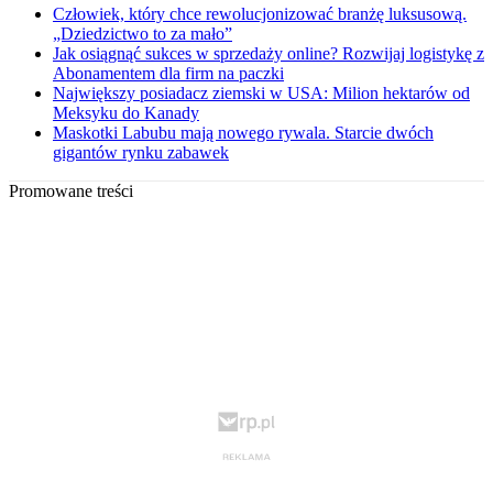
Człowiek, który chce rewolucjonizować branżę luksusową.
„Dziedzictwo to za mało”
Jak osiągnąć sukces w sprzedaży online? Rozwijaj logistykę z
Abonamentem dla firm na paczki
Największy posiadacz ziemski w USA: Milion hektarów od
Meksyku do Kanady
Maskotki Labubu mają nowego rywala. Starcie dwóch
gigantów rynku zabawek
Promowane treści