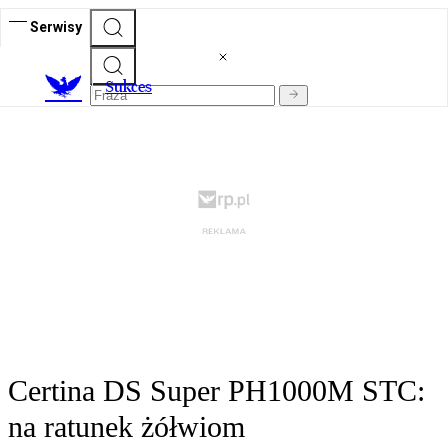
Serwisy
S
ukces
Certina DS Super PH1000M STC:
na ratunek żółwiom