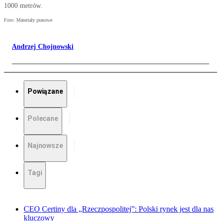
1000 metrów.
Foto: Materiały prasowe
Andrzej Chojnowski
Powiązane
Polecane
Najnowsze
Tagi
CEO Certiny dla „Rzeczpospolitej”: Polski rynek jest dla nas
kluczowy