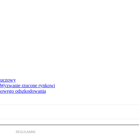
kluczowy
. Wyzwanie rzucone rynkowi
onowego odszkodowania
REGULAMIN