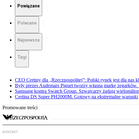
Powiązane
Polecane
Najnowsze
Tagi
CEO Certiny dla „Rzeczpospolitej”: Polski rynek jest dla nas 
Były prezes Audemars Piguet tworzy własną markę zegarków
Samsung kontra Swatch Group. Szwajcarzy żądają wielomili
Certina DS Super PH2000M. Gotowy na ekstremalne warunki
Promowane treści
KONTAKT