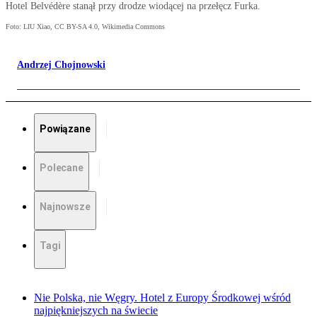
Hotel Belvédère stanął przy drodze wiodącej na przełęcz Furka.
Foto: LIU Xiao, CC BY-SA 4.0, Wikimedia Commons
Andrzej Chojnowski
Powiązane
Polecane
Najnowsze
Tagi
Nie Polska, nie Węgry. Hotel z Europy Środkowej wśród
najpiękniejszych na świecie