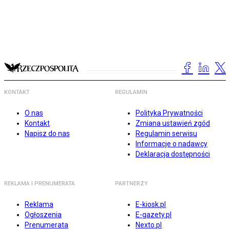
KONTAKT
REGULAMIN
O nas
Polityka Prywatności
Kontakt
Zmiana ustawień zgód
Napisz do nas
Regulamin serwisu
Informacje o nadawcy
Deklaracja dostępności
REKLAMA I PRENUMERATA
PARTNERZY
Reklama
E-kiosk.pl
Ogłoszenia
E-gazety.pl
Prenumerata
Nexto.pl