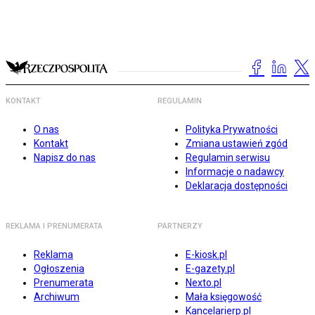
KONTAKT
REGULAMIN
O nas
Polityka Prywatności
Kontakt
Zmiana ustawień zgód
Napisz do nas
Regulamin serwisu
Informacje o nadawcy
Deklaracja dostępności
REKLAMA I PRENUMERATA
PARTNERZY
Reklama
E-kiosk.pl
Ogłoszenia
E-gazety.pl
Prenumerata
Nexto.pl
Archiwum
Mała księgowość
Kancelarierp.pl