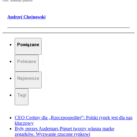
Foto: Materiały prasowe
Andrzej Chojnowski
Powiązane
Polecane
Najnowsze
Tagi
CEO Certiny dla „Rzeczpospolitej”: Polski rynek jest dla nas
kluczowy
Były prezes Audemars Piguet tworzy własną markę
zegarków. Wyzwanie rzucone rynkowi