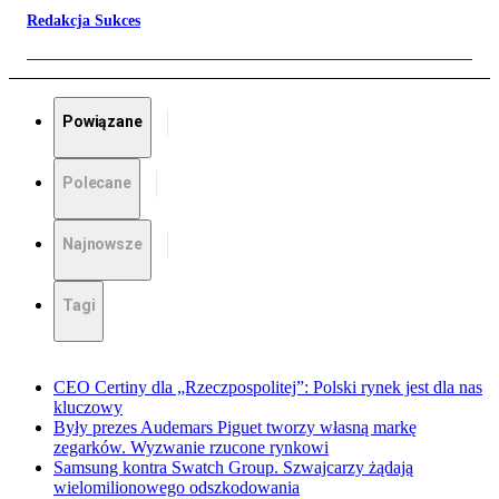
Redakcja Sukces
Powiązane
Polecane
Najnowsze
Tagi
CEO Certiny dla „Rzeczpospolitej”: Polski rynek jest dla nas
kluczowy
Były prezes Audemars Piguet tworzy własną markę
zegarków. Wyzwanie rzucone rynkowi
Samsung kontra Swatch Group. Szwajcarzy żądają
wielomilionowego odszkodowania