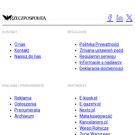
KONTAKT
REGULAMIN
O nas
Polityka Prywatności
Kontakt
Zmiana ustawień zgód
Napisz do nas
Regulamin serwisu
Informacje o nadawcy
Deklaracja dostępności
REKLAMA I PRENUMERATA
PARTNERZY
Reklama
E-kiosk.pl
Ogłoszenia
E-gazety.pl
Prenumerata
Nexto.pl
Archiwum
Mała księgowość
Kancelarierp.pl
Wieści Rolnicze
Życie Warszawy