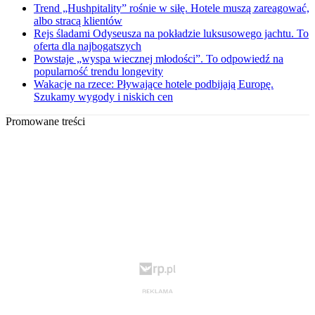
Trend „Hushpitality” rośnie w siłę. Hotele muszą zareagować,
albo stracą klientów
Rejs śladami Odyseusza na pokładzie luksusowego jachtu. To
oferta dla najbogatszych
Powstaje „wyspa wiecznej młodości”. To odpowiedź na
popularność trendu longevity
Wakacje na rzece: Pływające hotele podbijają Europę.
Szukamy wygody i niskich cen
Promowane treści