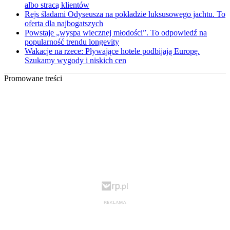
albo stracą klientów
Rejs śladami Odyseusza na pokładzie luksusowego jachtu. To
oferta dla najbogatszych
Powstaje „wyspa wiecznej młodości”. To odpowiedź na
popularność trendu longevity
Wakacje na rzece: Pływające hotele podbijają Europę.
Szukamy wygody i niskich cen
Promowane treści