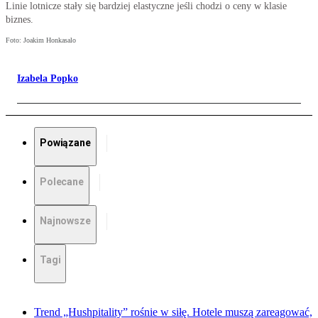
Linie lotnicze stały się bardziej elastyczne jeśli chodzi o ceny w klasie
biznes.
Foto: Joakim Honkasalo
Izabela Popko
Powiązane
Polecane
Najnowsze
Tagi
Trend „Hushpitality” rośnie w siłę. Hotele muszą zareagować,