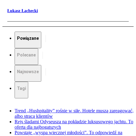
Łukasz Łachecki
Powiązane
Polecane
Najnowsze
Tagi
Trend „Hushpitality” rośnie w siłę. Hotele muszą zareagować,
albo stracą klientów
Rejs śladami Odyseusza na pokładzie luksusowego jachtu. To
oferta dla najbogatszych
Powstaje „wyspa wiecznej młodości”. To odpowiedź na