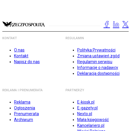
KONTAKT
REGULAMIN
O nas
Polityka Prywatności
Kontakt
Zmiana ustawień zgód
Napisz do nas
Regulamin serwisu
Informacje o nadawcy
Deklaracja dostępności
REKLAMA I PRENUMERATA
PARTNERZY
Reklama
E-kiosk.pl
Ogłoszenia
E-gazety.pl
Prenumerata
Nexto.pl
Archiwum
Mała księgowość
Kancelarierp.pl