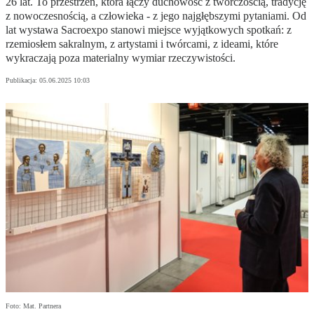
26 lat. To przestrzeń, która łączy duchowość z twórczością, tradycję
z nowoczesnością, a człowieka - z jego najgłębszymi pytaniami. Od
lat wystawa Sacroexpo stanowi miejsce wyjątkowych spotkań: z
rzemiosłem sakralnym, z artystami i twórcami, z ideami, które
wykraczają poza materialny wymiar rzeczywistości.
Publikacja:
05.06.2025 10:03
Foto: Mat. Partnera