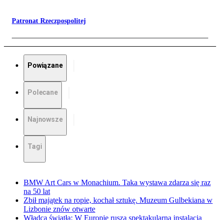
Patronat Rzeczpospolitej
Powiązane
Polecane
Najnowsze
Tagi
BMW Art Cars w Monachium. Taka wystawa zdarza się raz
na 50 lat
Zbił majątek na ropie, kochał sztukę. Muzeum Gulbekiana w
Lizbonie znów otwarte
Władca światła: W Europie rusza spektakularna instalacja