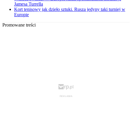
Jamesa Turrella
Kort tenisowy jak dzieło sztuki. Rusza jedyny taki turniej w
Europie
Promowane treści