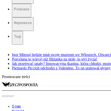
Polecane
Najnowsze
Tagi
Igor Mitoraj będzie miał swoje muzeum we Włoszech. Otwarc
Porcelana to więcej niż filiżanka na stole, to styl życia!
Jak przetrwać upały? Innowacyjna tkanina, która chłodzi, mo
Pierpaolo Piccioli odchodzi z Valentino. To on uratował słyn
Promowane treści
KONTAKT
O nas