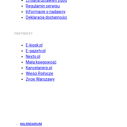
Zmiana ustawień zgód
Regulamin serwisu
Informacje o nadawcy
Deklaracja dostępności
PARTNERZY
E-kiosk.pl
E-gazety.pl
Nexto.pl
Mała księgowość
Kancelarierp.pl
Wieści Rolnicze
Życie Warszawy
KALENDARIUM