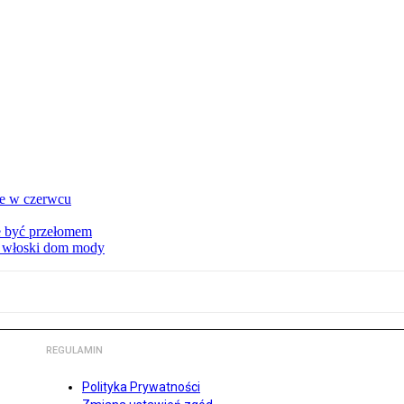
ie w czerwcu
że być przełomem
ny włoski dom mody
REGULAMIN
Polityka Prywatności