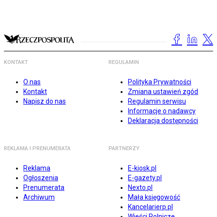
KONTAKT
REGULAMIN
O nas
Polityka Prywatności
Kontakt
Zmiana ustawień zgód
Napisz do nas
Regulamin serwisu
Informacje o nadawcy
Deklaracja dostępności
REKLAMA I PRENUMERATA
PARTNERZY
Reklama
E-kiosk.pl
Ogłoszenia
E-gazety.pl
Prenumerata
Nexto.pl
Archiwum
Mała księgowość
Kancelarierp.pl
Wieści Rolnicze