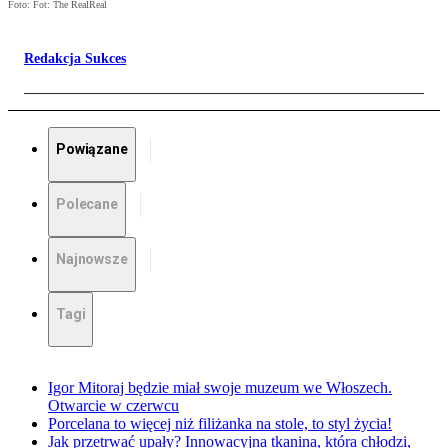
Foto: Fot: The RealReal
Redakcja Sukces
Powiązane
Polecane
Najnowsze
Tagi
Igor Mitoraj będzie miał swoje muzeum we Włoszech.
Otwarcie w czerwcu
Porcelana to więcej niż filiżanka na stole, to styl życia!
Jak przetrwać upały? Innowacyjna tkanina, która chłodzi,