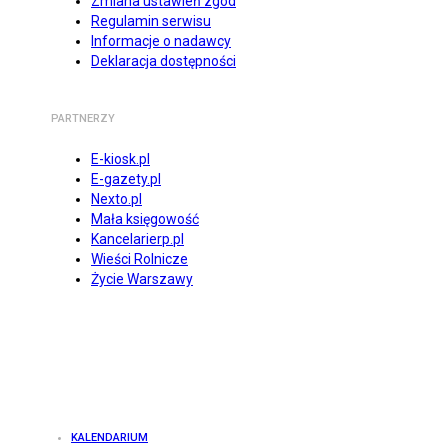
Zmiana ustawień zgód
Regulamin serwisu
Informacje o nadawcy
Deklaracja dostępności
PARTNERZY
E-kiosk.pl
E-gazety.pl
Nexto.pl
Mała księgowość
Kancelarierp.pl
Wieści Rolnicze
Życie Warszawy
KALENDARIUM