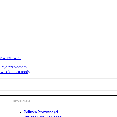
ie w czerwcu
że być przełomem
ny włoski dom mody
REGULAMIN
Polityka Prywatności