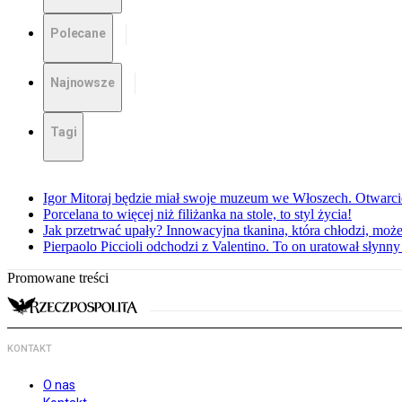
Polecane
Najnowsze
Tagi
Igor Mitoraj będzie miał swoje muzeum we Włoszech. Otwarc
Porcelana to więcej niż filiżanka na stole, to styl życia!
Jak przetrwać upały? Innowacyjna tkanina, która chłodzi, mo
Pierpaolo Piccioli odchodzi z Valentino. To on uratował słyn
Promowane treści
KONTAKT
O nas