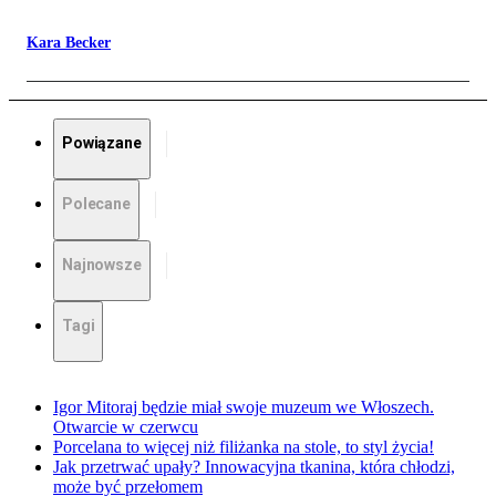
Kara Becker
Powiązane
Polecane
Najnowsze
Tagi
Igor Mitoraj będzie miał swoje muzeum we Włoszech.
Otwarcie w czerwcu
Porcelana to więcej niż filiżanka na stole, to styl życia!
Jak przetrwać upały? Innowacyjna tkanina, która chłodzi,
może być przełomem