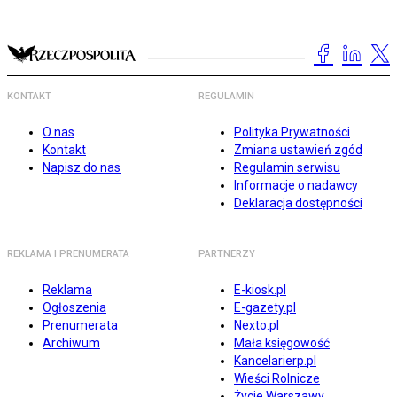
KONTAKT
REGULAMIN
O nas
Polityka Prywatności
Kontakt
Zmiana ustawień zgód
Napisz do nas
Regulamin serwisu
Informacje o nadawcy
Deklaracja dostępności
REKLAMA I PRENUMERATA
PARTNERZY
Reklama
E-kiosk.pl
Ogłoszenia
E-gazety.pl
Prenumerata
Nexto.pl
Archiwum
Mała księgowość
Kancelarierp.pl
Wieści Rolnicze
Życie Warszawy