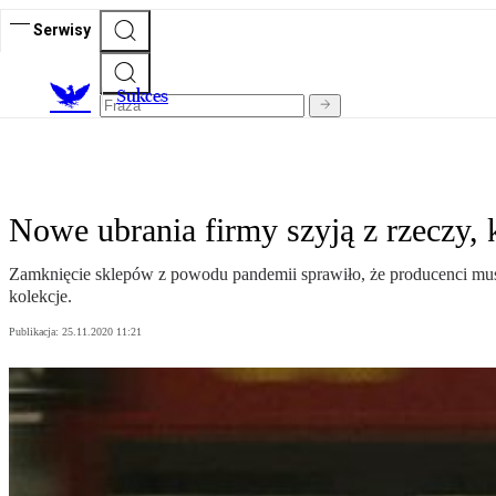
Serwisy
S
ukces
Nowe ubrania firmy szyją z rzeczy, k
Zamknięcie sklepów z powodu pandemii sprawiło, że producenci musz
kolekcje.
Publikacja:
25.11.2020 11:21