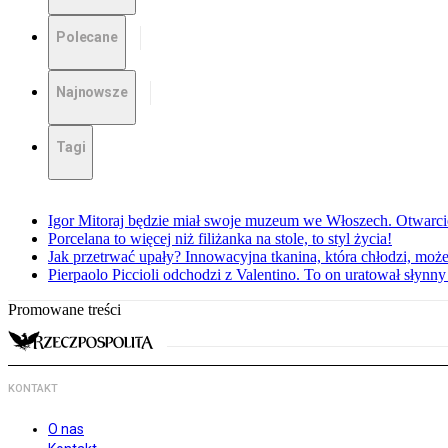
Polecane
Najnowsze
Tagi
Igor Mitoraj będzie miał swoje muzeum we Włoszech. Otwarc
Porcelana to więcej niż filiżanka na stole, to styl życia!
Jak przetrwać upały? Innowacyjna tkanina, która chłodzi, mo
Pierpaolo Piccioli odchodzi z Valentino. To on uratował słyn
Promowane treści
KONTAKT
O nas