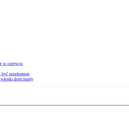
ie w czerwcu
że być przełomem
ny włoski dom mody