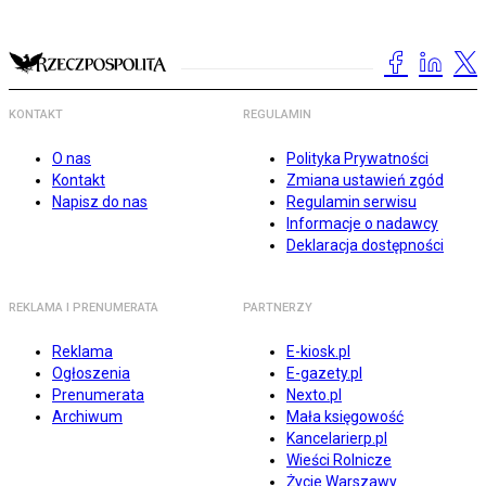
KONTAKT
REGULAMIN
O nas
Polityka Prywatności
Kontakt
Zmiana ustawień zgód
Napisz do nas
Regulamin serwisu
Informacje o nadawcy
Deklaracja dostępności
REKLAMA I PRENUMERATA
PARTNERZY
Reklama
E-kiosk.pl
Ogłoszenia
E-gazety.pl
Prenumerata
Nexto.pl
Archiwum
Mała księgowość
Kancelarierp.pl
Wieści Rolnicze
Życie Warszawy