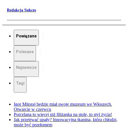
Redakcja Sukces
Powiązane
Polecane
Najnowsze
Tagi
Igor Mitoraj będzie miał swoje muzeum we Włoszech.
Otwarcie w czerwcu
Porcelana to więcej niż filiżanka na stole, to styl życia!
Jak przetrwać upały? Innowacyjna tkanina, która chłodzi,
może być przełomem