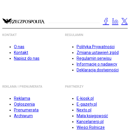
KONTAKT
REGULAMIN
O nas
Polityka Prywatności
Kontakt
Zmiana ustawień zgód
Napisz do nas
Regulamin serwisu
Informacje o nadawcy
Deklaracja dostępności
REKLAMA I PRENUMERATA
PARTNERZY
Reklama
E-kiosk.pl
Ogłoszenia
E-gazety.pl
Prenumerata
Nexto.pl
Archiwum
Mała księgowość
Kancelarierp.pl
Wieści Rolnicze