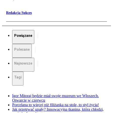
Redakcja Sukces
Powiązane
Polecane
Najnowsze
Tagi
Igor Mitoraj będzie miał swoje muzeum we Włoszech.
Otwarcie w czerwcu
Porcelana to więcej niż filiżanka na stole, to styl życia!
Jak przetrwać upały? Innowacyjna tkanina, która chłodzi,