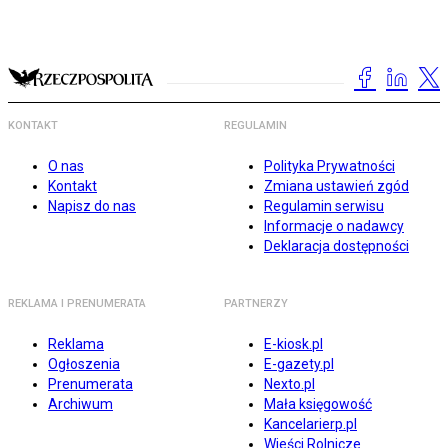
KONTAKT
REGULAMIN
O nas
Polityka Prywatności
Kontakt
Zmiana ustawień zgód
Napisz do nas
Regulamin serwisu
Informacje o nadawcy
Deklaracja dostępności
REKLAMA I PRENUMERATA
PARTNERZY
Reklama
E-kiosk.pl
Ogłoszenia
E-gazety.pl
Prenumerata
Nexto.pl
Archiwum
Mała księgowość
Kancelarierp.pl
Wieści Rolnicze