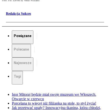
Foto: Fot: EleVen by Venus Williams
Redakcja Sukces
Powiązane
Polecane
Najnowsze
Tagi
Igor Mitoraj będzie miał swoje muzeum we Włoszech.
Otwarcie w czerwcu
Porcelana to więcej niż filiżanka na stole, to styl życia!
Jak przetrwać upały? Innowacyjna tkanina, która chłodzi,