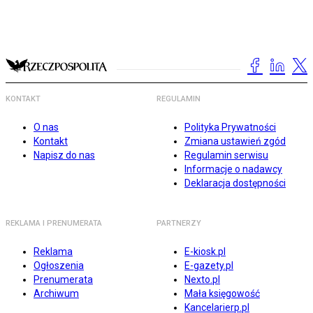
KONTAKT
REGULAMIN
O nas
Polityka Prywatności
Kontakt
Zmiana ustawień zgód
Napisz do nas
Regulamin serwisu
Informacje o nadawcy
Deklaracja dostępności
REKLAMA I PRENUMERATA
PARTNERZY
Reklama
E-kiosk.pl
Ogłoszenia
E-gazety.pl
Prenumerata
Nexto.pl
Archiwum
Mała księgowość
Kancelarierp.pl