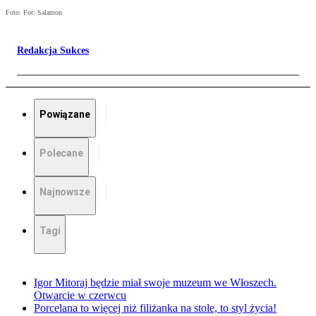
Foto: Fot: Salamon
Redakcja Sukces
Powiązane
Polecane
Najnowsze
Tagi
Igor Mitoraj będzie miał swoje muzeum we Włoszech.
Otwarcie w czerwcu
Porcelana to więcej niż filiżanka na stole, to styl życia!