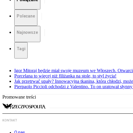
Polecane
Najnowsze
Tagi
Igor Mitoraj będzie miał swoje muzeum we Włoszech. Otwarc
Porcelana to więcej niż filiżanka na stole, to styl życia!
Jak przetrwać upały? Innowacyjna tkanina, która chłodzi, mo
Pierpaolo Piccioli odchodzi z Valentino. To on uratował słyn
Promowane treści
KONTAKT
O nas