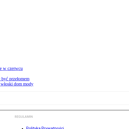
ie w czerwcu
że być przełomem
ny włoski dom mody
REGULAMIN
Polityka Prywatności