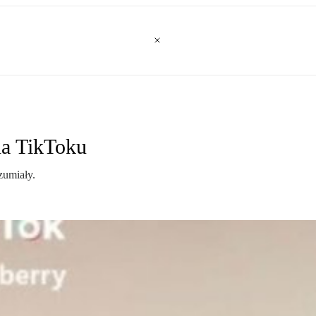
na TikToku
zumiały.