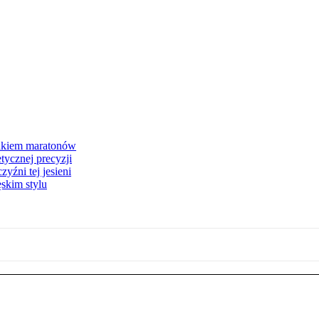
znakiem maratonów
etycznej precyzji
źni tej jesieni
skim stylu