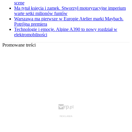
scenę
Ma tytuł księcia i zamek. Stworzył motoryzacyjne imperium
warte setki milionów funtów
Warszawa ma pierwsze w Europie Atelier marki Maybach.
Potrójna premiera
Technologie i emocje. Alpine A390 to nowy rozdział w
elektromobilności
Promowane treści