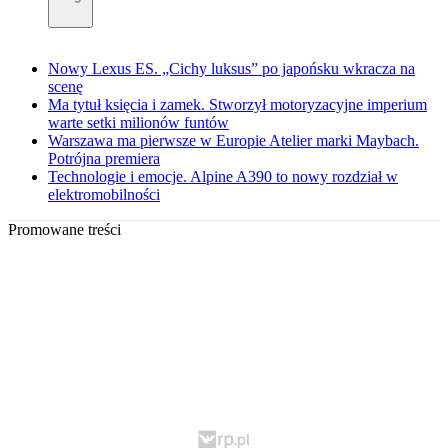
Nowy Lexus ES. „Cichy luksus” po japońsku wkracza na
scenę
Ma tytuł księcia i zamek. Stworzył motoryzacyjne imperium
warte setki milionów funtów
Warszawa ma pierwsze w Europie Atelier marki Maybach.
Potrójna premiera
Technologie i emocje. Alpine A390 to nowy rozdział w
elektromobilności
Promowane treści