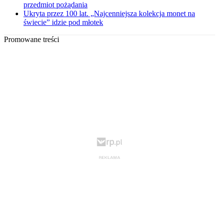
przedmiot pożądania
Ukryta przez 100 lat. „Najcenniejsza kolekcja monet na
świecie” idzie pod młotek
Promowane treści