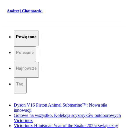
Andrzej Chojnowski
Powiązane
Polecane
Najnowsze
Tagi
Dyson V16 Piston Animal Submarine™: Nowa siła
innowacji
Gotowe na wszystko. Kolekcja scyzoryków outdoorowych
Victorinox
Victorinox Huntsman Year of the Snake 2025: świąteczny