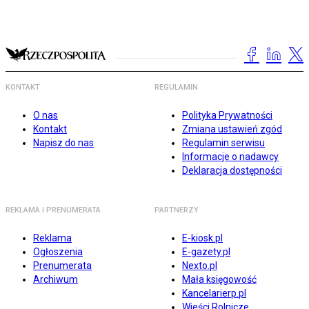
KONTAKT
REGULAMIN
O nas
Polityka Prywatności
Kontakt
Zmiana ustawień zgód
Napisz do nas
Regulamin serwisu
Informacje o nadawcy
Deklaracja dostępności
REKLAMA I PRENUMERATA
PARTNERZY
Reklama
E-kiosk.pl
Ogłoszenia
E-gazety.pl
Prenumerata
Nexto.pl
Archiwum
Mała księgowość
Kancelarierp.pl
Wieści Rolnicze