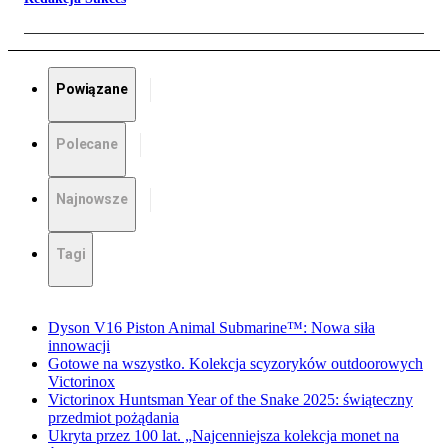
Powiązane
Polecane
Najnowsze
Tagi
Dyson V16 Piston Animal Submarine™: Nowa siła
innowacji
Gotowe na wszystko. Kolekcja scyzoryków outdoorowych
Victorinox
Victorinox Huntsman Year of the Snake 2025: świąteczny
przedmiot pożądania
Ukryta przez 100 lat. „Najcenniejsza kolekcja monet na