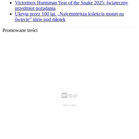
Victorinox Huntsman Year of the Snake 2025: świąteczny
przedmiot pożądania
Ukryta przez 100 lat. „Najcenniejsza kolekcja monet na
świecie” idzie pod młotek
Promowane treści