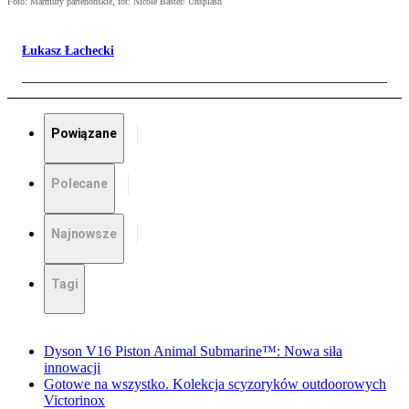
Foto: Marmury partenońskie, fot: Nicole Baster/ Unsplash
Łukasz Łachecki
Powiązane
Polecane
Najnowsze
Tagi
Dyson V16 Piston Animal Submarine™: Nowa siła
innowacji
Gotowe na wszystko. Kolekcja scyzoryków outdoorowych
Victorinox