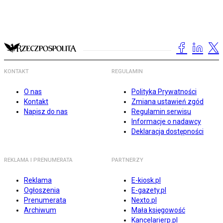
KONTAKT
REGULAMIN
O nas
Polityka Prywatności
Kontakt
Zmiana ustawień zgód
Napisz do nas
Regulamin serwisu
Informacje o nadawcy
Deklaracja dostępności
REKLAMA I PRENUMERATA
PARTNERZY
Reklama
E-kiosk.pl
Ogłoszenia
E-gazety.pl
Prenumerata
Nexto.pl
Archiwum
Mała księgowość
Kancelarierp.pl