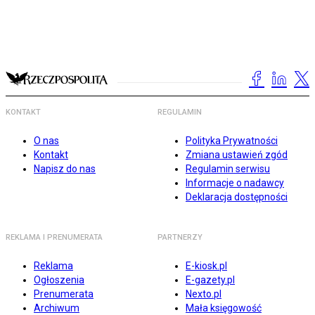
KONTAKT
REGULAMIN
O nas
Polityka Prywatności
Kontakt
Zmiana ustawień zgód
Napisz do nas
Regulamin serwisu
Informacje o nadawcy
Deklaracja dostępności
REKLAMA I PRENUMERATA
PARTNERZY
Reklama
E-kiosk.pl
Ogłoszenia
E-gazety.pl
Prenumerata
Nexto.pl
Archiwum
Mała księgowość