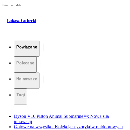
Foto: Fot: Mate
Łukasz Łachecki
Powiązane
Polecane
Najnowsze
Tagi
Dyson V16 Piston Animal Submarine™: Nowa siła
innowacji
Gotowe na wszystko. Kolekcja scyzoryków outdoorowych