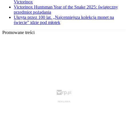
Victorinox
Victorinox Huntsman Year of the Snake 2025: świąteczny
przedmiot pożądania
Ukryta przez 100 lat. „Najcenniejsza kolekcja monet na
świecie” idzie pod młotek
Promowane treści