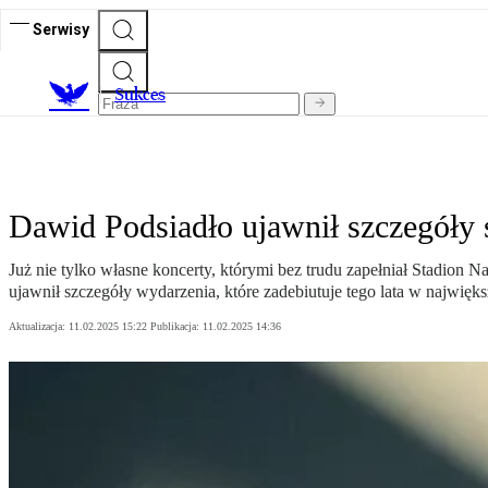
Serwisy
S
ukces
Dawid Podsiadło ujawnił szczegóły 
Już nie tylko własne koncerty, którymi bez trudu zapełniał Stadion
ujawnił szczegóły wydarzenia, które zadebiutuje tego lata w najwięk
Aktualizacja:
11.02.2025 15:22
Publikacja:
11.02.2025 14:36