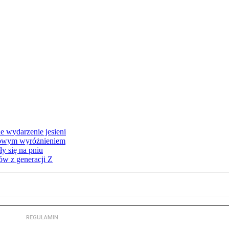
e wydarzenie jesieni
iżowym wyróżnieniem
y się na pniu
ów z generacji Z
REGULAMIN