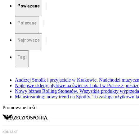
Powiązane
Polecane
Najnowsze
Tagi
Andrzej Smolik i przyjaciele w Krakowie. Nadchodzi muzyczn
Najlepsze sklepy płytowe na świecie. Lokal w Polsce z prest
Nowy biznes Rolling Stonesów. Wszystkie produkty wyprzedał
Mainstreaming: nowy trend na Spotify. To zasługa użytkownik
Promowane treści
KONTAKT