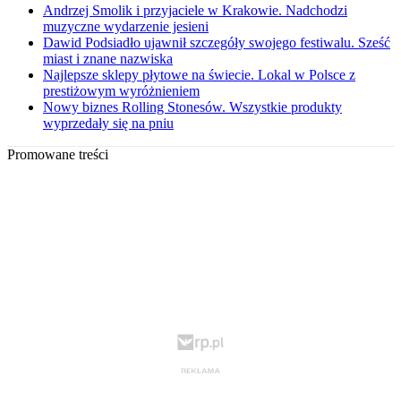
Andrzej Smolik i przyjaciele w Krakowie. Nadchodzi
muzyczne wydarzenie jesieni
Dawid Podsiadło ujawnił szczegóły swojego festiwalu. Sześć
miast i znane nazwiska
Najlepsze sklepy płytowe na świecie. Lokal w Polsce z
prestiżowym wyróżnieniem
Nowy biznes Rolling Stonesów. Wszystkie produkty
wyprzedały się na pniu
Promowane treści