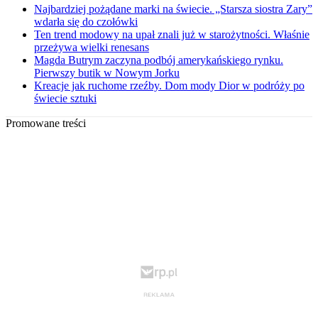
Najbardziej pożądane marki na świecie. „Starsza siostra Zary”
wdarła się do czołówki
Ten trend modowy na upał znali już w starożytności. Właśnie
przeżywa wielki renesans
Magda Butrym zaczyna podbój amerykańskiego rynku.
Pierwszy butik w Nowym Jorku
Kreacje jak ruchome rzeźby. Dom mody Dior w podróży po
świecie sztuki
Promowane treści