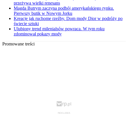
przeżywa wielki renesans
Magda Butrym zaczyna podbój amerykańskiego rynku.
Pierwszy butik w Nowym Jorku
Kreacje jak ruchome rzeźby. Dom mody Dior w podróży po
świecie sztuki
Ulubiony trend milenialsów powraca. W tym roku
zdominował pokazy mody
Promowane treści