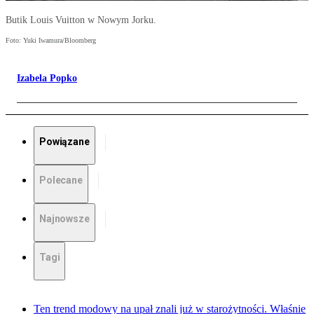
Butik Louis Vuitton w Nowym Jorku.
Foto: Yuki Iwamura/Bloomberg
Izabela Popko
Powiązane
Polecane
Najnowsze
Tagi
Ten trend modowy na upał znali już w starożytności. Właśnie