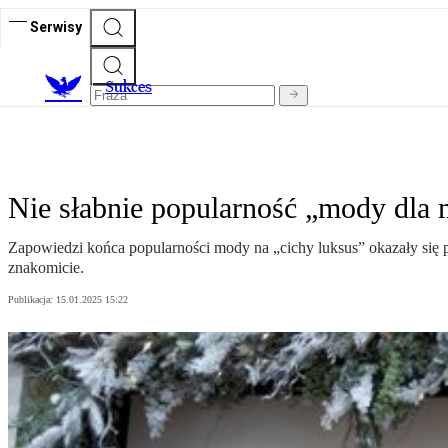
Serwisy
S
ukces
Nie słabnie popularność „mody dla m
Zapowiedzi końca popularności mody na „cichy luksus” okazały się 
znakomicie.
Publikacja:
15.01.2025 15:22