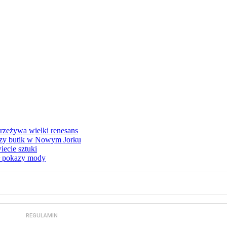
przeżywa wielki renesans
szy butik w Nowym Jorku
ecie sztuki
ł pokazy mody
REGULAMIN