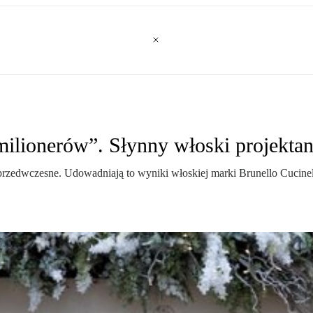
ilionerów”. Słynny włoski projektan
przedwczesne. Udowadniają to wyniki włoskiej marki Brunello Cucinel