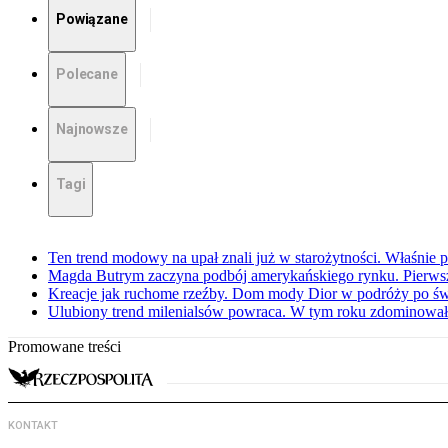
Powiązane
Polecane
Najnowsze
Tagi
Ten trend modowy na upał znali już w starożytności. Właśnie 
Magda Butrym zaczyna podbój amerykańskiego rynku. Pierw
Kreacje jak ruchome rzeźby. Dom mody Dior w podróży po świ
Ulubiony trend milenialsów powraca. W tym roku zdominowa
Promowane treści
KONTAKT