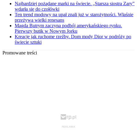
Najbardziej pożądane marki na świecie. „Starsza siostra Zary”
wdarła się do czołówki
Ten trend modowy na upał znali już w starożytności. Właśnie
przeżywa wielki renesans
Magda Butrym zaczyna podbój amerykańskiego rynku.
Pierwszy butik w Nowym Jorku
Kreacje jak ruchome rzeźby. Dom mody Dior w podróży po
świecie sztuki
Promowane treści