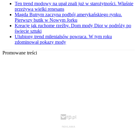
Ten trend modowy na upał znali już w starożytności. Właśnie
przeżywa wielki renesans
Magda Butrym zaczyna podbój amerykańskiego rynku.
Pierwszy butik w Nowym Jorku
Kreacje jak ruchome rzeźby. Dom mody Dior w podróży po
świecie sztuki
Ulubiony trend milenialsów powraca. W tym roku
zdominował pokazy mody
Promowane treści