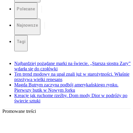
Polecane
Najnowsze
Tagi
Najbardziej pożądane marki na świecie. „Starsza siostra Zary”
wdarła się do czołówki
Ten trend modowy na upał znali już w starożytności. Właśnie
przeżywa wielki renesans
Magda Butrym zaczyna podbój amerykańskiego rynku.
Pierwszy butik w Nowym Jorku
Kreacje jak ruchome rzeźby. Dom mody Dior w podróży po
świecie sztuki
Promowane treści