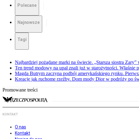
Polecane
Najnowsze
Tagi
Najbardziej pożądane marki na świecie. „Starsza siostra Zary”
Ten trend modowy na upał znali już w starożytności. Właśnie 
Magda Butrym zaczyna podbój amerykańskiego rynku. Pierw
Kreacje jak ruchome rzeźby. Dom mody Dior w podróży po świ
Promowane treści
KONTAKT
O nas
Kontakt