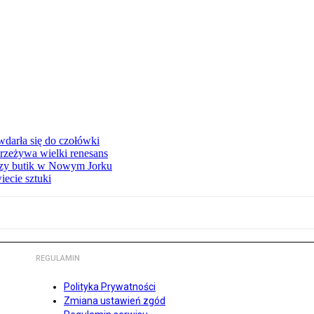
 wdarła się do czołówki
przeżywa wielki renesans
szy butik w Nowym Jorku
ecie sztuki
REGULAMIN
Polityka Prywatności
Zmiana ustawień zgód