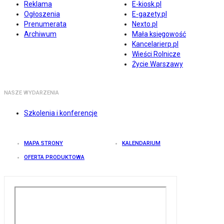
Reklama
E-kiosk.pl
Ogłoszenia
E-gazety.pl
Prenumerata
Nexto.pl
Archiwum
Mała księgowość
Kancelarierp.pl
Wieści Rolnicze
Życie Warszawy
NASZE WYDARZENIA
Szkolenia i konferencje
MAPA STRONY
KALENDARIUM
OFERTA PRODUKTOWA