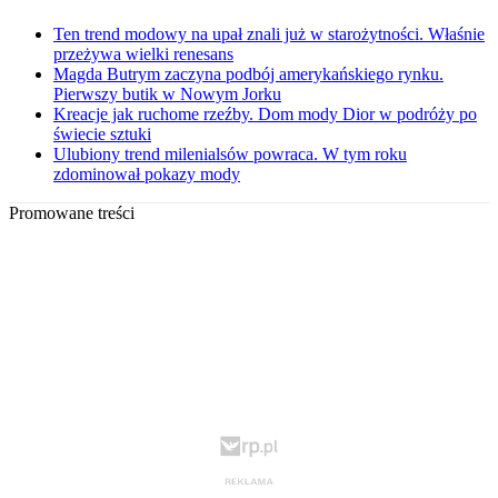
Ten trend modowy na upał znali już w starożytności. Właśnie
przeżywa wielki renesans
Magda Butrym zaczyna podbój amerykańskiego rynku.
Pierwszy butik w Nowym Jorku
Kreacje jak ruchome rzeźby. Dom mody Dior w podróży po
świecie sztuki
Ulubiony trend milenialsów powraca. W tym roku
zdominował pokazy mody
Promowane treści