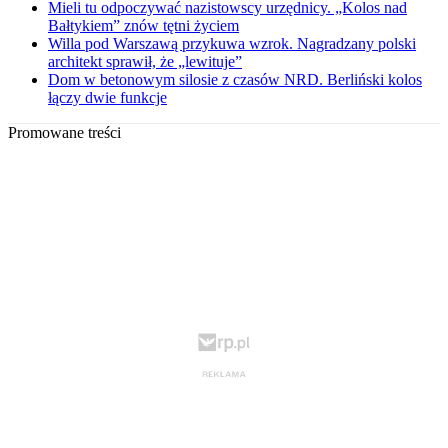
Mieli tu odpoczywać nazistowscy urzędnicy. „Kolos nad
Bałtykiem” znów tętni życiem
Willa pod Warszawą przykuwa wzrok. Nagradzany polski
architekt sprawił, że „lewituje”
Dom w betonowym silosie z czasów NRD. Berliński kolos
łączy dwie funkcje
Promowane treści