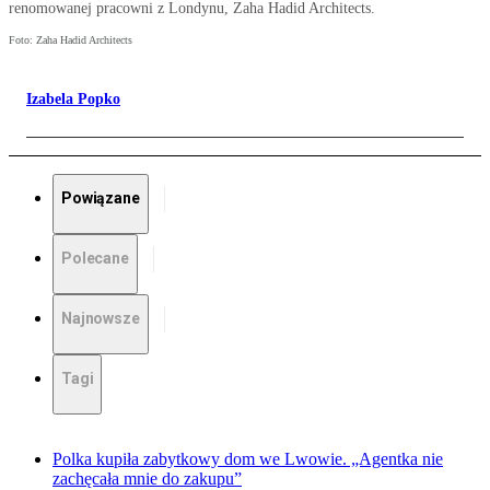
renomowanej pracowni z Londynu, Zaha Hadid Architects.
Foto: Zaha Hadid Architects
Izabela Popko
Powiązane
Polecane
Najnowsze
Tagi
Polka kupiła zabytkowy dom we Lwowie. „Agentka nie
zachęcała mnie do zakupu”